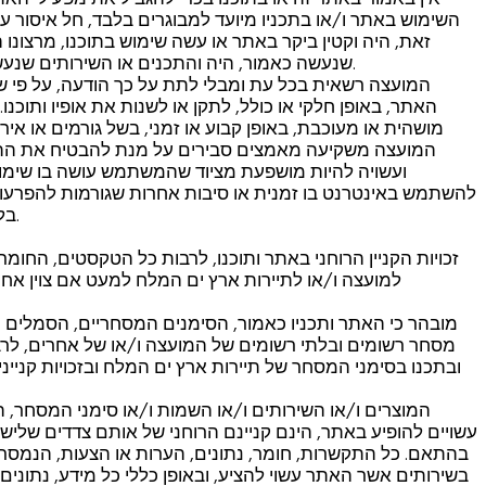
השימוש באתר ו/או בתכניו מיועד למבוגרים בלבד, חל איסור ע
זאת, היה וקטין ביקר באתר או עשה שימוש בתוכנו, מרצונו
שנעשה כאמור, היה והתכנים או השירותים שנעשה בהם שימוש עשויים להיחשב כבלתי הולמים לקטינים.
המועצה רשאית בכל עת ומבלי לתת על כך הודעה, על פי 
האתר, באופן חלקי או כולל, לתקן או לשנות את אופיו ותוכנו
מושהית או מעוכבת, באופן קבוע או זמני, בשל גורמים או א
המועצה משקיעה מאמצים סבירים על מנת להבטיח את התחזוק
ועשויה להיות מושפעת מציוד שהמשתמש עושה בו שימ
להשתמש באינטרנט בו זמנית או סיבות אחרות שגורמות להפרעות,
בלתי פעיל או להזדקק לתחזוקה, ללא כל התראה מוקדמת.
זכויות הקניין הרוחני באתר ותוכנו, לרבות כל הטקסטים, החו
למועצה ו/או לתיירות ארץ ים המלח למעט אם צוין אחרת.
מובהר כי האתר ותכניו כאמור, הסימנים המסחריים, הסמלים ה
מסחר רשומים ובלתי רשומים של המועצה ו/או של אחרים, לר
ובתכנו בסימני המסחר של תיירות ארץ ים המלח ובזכויות קניינ
המוצרים ו/או השירותים ו/או השמות ו/או סימני המסחר, 
עשויים להופיע באתר, הינם קניינם הרוחני של אותם צדדים שליש
בהתאם. כל התקשרות, חומר, נתונים, הערות או הצעות, הנמסר
בשירותים אשר האתר עשוי להציע, ובאופן כללי כל מידע, נתוני