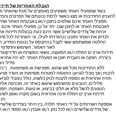
הגבלת האחריות של תיירות
בעוד שמפעילי האתר משקיעים מאמצים על מנת שהאתר ותוכנו 
להעניק התחייבות או מצג באשר לרמת נכונותם של הפרטים והמ
מפעילי האתר אינם שולטים בתוכן ו/או באבטחת האתר ושירות
לאבטחת האתר או לתוכן שבו. יתר על כן, מפעילי האתר אינם
זכויות של צדדים שלישיים אשר הינם כעת בבעלות תיירות 
לבדוק את האתר ותוכנו (כהגדרתו לעיל), וכי האחריות לכל סיכ
החלטה שמשתמש עשוי לקבל בהתבסס על נכונות המידע, השל
לאור האמור, השימוש והדפדוף באתר על ידי כל משתמש/ת נעשה על אחריותו/ה בלבד.
תיירות ארץ ים המלח ו/או המועצה, נושאי המשרות או הדירקטורי
ביצירה, הפקה או העברת תוכן או הפעלת האתר, לא יהיו אחראיים 
פלילי הנובע מכניסה של משתמש לאתר או כל שימוש שנעשה בו.
לרבות (אך מבלי לגרוע) התאמה למטרות מסוימות או העדר פגיעה ב
תהיה אחראית או כפופה לחבות לנזק כלשהו, כולל (ומבלי לגרוע) כ
פליליים, הנובעים מהשימוש שיעשו באתר זה, מכניסה אליו א
הנוגעים לכשל מלא או חלקי בביצוע, או טעות, השמטה, הפסקה, מחדל, עיכוב בהפעלה, העברה או נפילה של הרשת.
תיירות ארץ ים המלח אינה אחראית בשום מקרה ואופן לשימ
הנמצאים באתר ו/או למטיילים ו/או לביצוע הטיולים בפועל.
אספקת השירותים על ידי האתר תלויה, בין היתר בצדדים שלישי
של צדדים שלישיים ו/או לכל נזק, ו/או אובדן ו/או הפסד ו/א