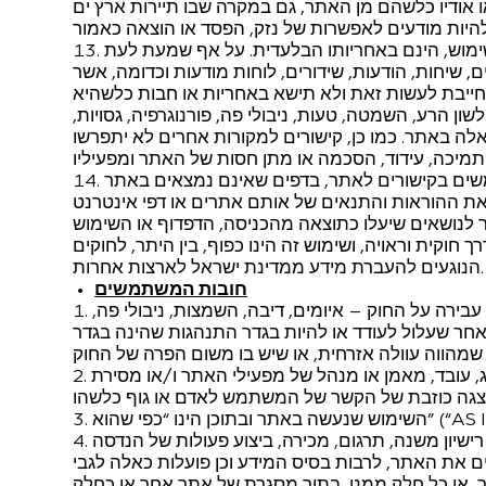
ו אודיו כלשהם מן האתר, גם במקרה שבו תיירות ארץ ים
מוש, הינם באחריותו הבלעדית. על אף שמעת לעת
, שיחות, הודעות, שידורים, לוחות מודעות וכדומה, אשר
חייבת לעשות זאת ולא תישא באחריות או חבות כלשהיא
 הרע, השמטה, טעות, ניבולי פה, פורנוגרפיה, גסויות,
לה באתר. כמו כן, קישורים למקורות אחרים לא יתפרשו
ים בקישורים לאתר, בדפים שאינם נמצאים באתר
את ההוראות והתנאים של אותם אתרים או דפי אינטרנט
לנושאים שיעלו כתוצאה מהכניסה, הדפדוף או השימוש
ת וראויה, ושימוש זה הינו כפוף, בין היתר, לחוקים
הנוגעים להעברת מידע ממדינת ישראל לארצות אחרות.
חובות המשתמשים
ירה על החוק – איומים, דיבה, השמצות, ניבולי פה,
 אחר שעלול לעודד או להיות בגדר התנהגות שהינה בגדר
ג, עובד, מאמן או מנהל של מפעילי האתר ו/או מסירת
ישיון משנה, תרגום, מכירה, ביצוע פעולות של הנדסה
ם את האתר, לרבות בסיס המידע וכן פועלות כאלה לגבי
, או כל חלק ממנו, בתוך מסגרת של אתר אחר או כחלק