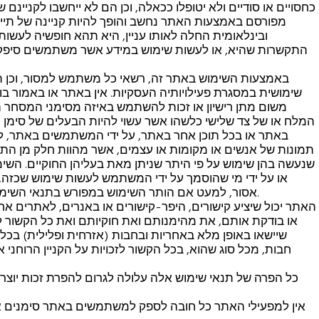
כחסויים או סודיים ולא יטופלו ככאלה, וכן הם לא ייחשבו לקניינ
מפורסם באמצעות האתר נחשב והופך להיות קניינה של תייר
ובינלאומית החלה לאותו עניין, היא תהא חופשיה לעשות ש
התקשרות שהיא, או לעשות שימוש במידע אשר משתמשים סיפקו
באמצעות השימוש באתר זה, רשאי כל משתמש למסור, וכן ת
שימושית במסגרת פעילויותיה העסקיות. אין באתר או באמור ב
משום מתן רישיון או זכות להשתמש באיזה מסימני המסחר 
המלח או של צד שלישי כלשהו אשר עשוי להיות הבעלים של סימן
באתר או בכל תוכן אחר באתר, על ידי המשתמשים באתר, למ
תמונות של אנשים או מקומות או עצמים, אשר מהוות חלק מן התוכ
שנעשה בהן שימוש על פי היתר שניתן מאת בעליהן החוקיים. הש
או על ידי מי שהוסמך על ידי המשתמש לעשות שימוש שכזה,
אסור, למעט אם הותר השימוש במפורש בתנאי השימוש באתר או שניתן לכך היתר מפורש במקום אחר באתר.
האתר יכול שיציע קישורים, היפר-קישורים או באנרים, לאתרים א
או בודקת אותם, את מהימנותם ואת חוקיותם ואת כל הקשור
שיישאו באופן מלא באחריות ובחבות (אזרחית ופלילית) בכל
חבות, מכל סוג שהוא, בכל הקשור לזכויות על הקניין הרוחני א
כל הפרה של תנאי שימוש אלה עלולה לגרום להפרת זכות יוצרים
אין למפעילי האתר כל חובה לספק למשתמשים באתר סימנים א