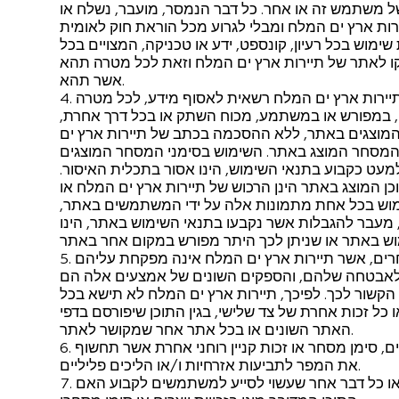
ם של משתמש זה או אחר. כל דבר הנמסר, מועבר, נשלח או
ות ארץ ים המלח ומבלי לגרוע מכל הוראת חוק לאומית
ימוש בכל רעיון, קונספט, ידע או טכניקה, המצויים בכל
 לאתר של תיירות ארץ ים המלח וזאת לכל מטרה תהא
אשר תהא.
יירות ארץ ים המלח רשאית לאסוף מידע, לכל מטרה
ו, במפורש או במשתמע, מכוח השתק או בכל דרך אחרת,
המוצגים באתר, ללא ההסכמה בכתב של תיירות ארץ ים
 המסחר המוצג באתר. השימוש בסימני המסחר המוצגים
עט כקבוע בתנאי השימוש, הינו אסור בתכלית האיסור.
ן המוצג באתר הינן הרכוש של תיירות ארץ ים המלח או
ימוש בכל אחת מתמונות אלה על ידי המשתמשים באתר,
 מעבר להגבלות אשר נקבעו בתנאי השימוש באתר, הינו
חרים, אשר תיירות ארץ ים המלח אינה מפקחת עליהם
 לאבטחה שלהם, והספקים השונים של אמצעים אלה הם
 הקשור לכך. לפיכך, תיירות ארץ ים המלח לא תישא בכל
ו כל זכות אחרת של צד שלישי, בגין התוכן שיפורסם בדפי
האתר השונים או בכל אתר אחר שמקושר לאתר.
, סימן מסחר או זכות קניין רוחני אחרת אשר תחשוף
את המפר לתביעות אזרחיות ו/או הליכים פליליים.
ו כל דבר אחר שעשוי לסייע למשתמשים לקבוע האם