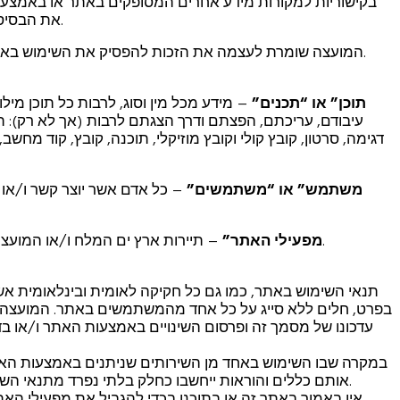
בקישוריות למקורות מידע אחרים המסופקים באתר או באמצעות
את הבסיס המשפטי לכל התקשרות או פעולה שתעשה במסגרת זו.
המועצה שומרת לעצמה את הזכות להפסיק את השימוש באתר אם משתמש לא עומד באחד או יותר מתנאי השימוש.
“תוכן” או “תכנים”
– מידע מכל מין וסוג, לרבות כל תוכן מילול
עיבודם, עריכתם, הפצתם ודרך הצגתם לרבות (אך לא רק): תמ
דגימה, סרטון, קובץ קולי וקובץ מוזיקלי, תוכנה, קובץ, קוד מחשב,
“משתמש” או “משתמשים”
– כל אדם אשר יוצר קשר ו/או
– תיירות ארץ ים המלח ו/או המועצה האזורית תמר ו/או מי מטעמן אשר מפעיל את האתר.
“מפעילי האתר”
תנאי השימוש באתר, כמו גם כל חקיקה לאומית ובינלאומית א
בפרט, חלים ללא סייג על כל אחד מהמשתמשים באתר. המועצה ר
עדכונו של מסמך זה ופרסום השינויים באמצעות האתר ו/או בד
במקרה שבו השימוש באחד מן השירותים שניתנים באמצעות האתר 
אותם כללים והוראות ייחשבו כחלק בלתי נפרד מתנאי השימוש באתר, וביחד הם יהוו מערכת כללים אחת מאוחדת.
אין באמור באתר זה או בתוכנו בכדי להגביל את מפעילי האת