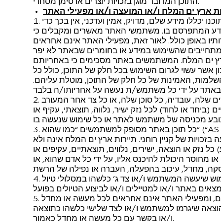
התוכן המדובר מוגן בזכויות יוצרים או סימן מסחרי.
 ארץ ים המלח ו/או המועצה ו/או מפעילי האתר
יכללו מידע שלם, מדויק, אמין ועדכני, אין בכך כדי
ידע המתפרסם בו. משתמשי האתר מאשרים ומקבלים כי
יו באופן כולל. לאור זאת, מפעילי האתר אינם אחראים
 מתחייבים שהשימוש במידע או בחומרים שבאתר לא יפר
ארץ ים המלח. המשתמשים באתר מסכימים כי באחריותם
ון אשר עשוי לגרום השימוש בכל חלק של התוכן, כולל כל
מות, האמינות של כל חלק של התוכן, מוטלת עליהם.
ם שלה, עובדיה, כל סוכן שלה, או כל צד אחר המעורב
(ביחד או לחוד) לכל נזק ישיר, נלווה, תוצאתי, עקיף או
כל תוכן באתר מסופק למשתמשים “כמו שהוא” (“AS IS”) ללא התחייבות מכל סוג שהוא, מפורשת או משתמעת,
זכויות של קניין רוחני. תיירות ארץ ים המלח אינה ולא
ל נזק או הוצאה, ישירים, נלווים, תוצאתיים, עקיפים או
ו מחוסר היכולת להיכנס אליו, על ידי כל אדם שהוא, או
וש שיעשה המשתמש ו/או צד ג’ כלשהו במסלולי טיול
ים, ומפעילי האתר אינם אחראים לכל מעשה או מחדל
ו הוצאה שיגרמו למשתמש ו/או לצד שלישי כלשהו כתוצאה
ו/או בקשר עם כל מעשה או מחדל כאמור.