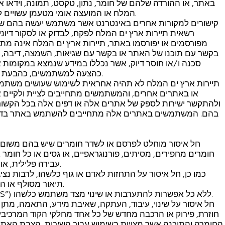
באתר, או ההורדה שלהם של חומר, נתון, טקסט, תמונה, וידאו א
המלח או המועצה אומי מטעמן עשויים להיות מודעים לאפשרות של נזק, הפסד או הוצאה כאמור.
קישורים למקורות אחרים באינטרנט אשר משתמש יעשה בהם שי
רשאית תיירות ארץ ים המלח לפקח, לבדוק או לסקור דיונים
מפורסמים או יפורסמו באתר, תיירות ארץ ים המלח אינה מת
בקשר עם תוכנו של האתר או בקשר עם שגיאות, השמצה, דיבה, לשון
סכנה ו/או חוסר דיוק, אשר נכללו במידע שנמצא במקומות א
כהצעה למשתמשים, כהבעת תמיכה, עידוד, הסכמה או מתן חסות של האתר ומפעיליו.
תיירות ארץ ים המלח לא תהיה אחראית לשימוש שעושים משתמש
או באתרים אחרים, והמשתמשים מתחייבים לציית ולקיים 
ולהתקשר ישירות לספק של אתרים אלה או דפים אלה בכל הקשור 
בהם. המשתמשים באתרים אלה מתחייבים להשתמש באתר בדרך חוקי
חל איסור מוחלט לפרסם או לשדר חומרים שיש בהם משום עב
חומרים מחפירים, מסיתים, פורנוגראפיים, או גסים או כל חומר
עבירה פלילית, או שמהווה עוולה אזרחית, או שיש בו משום הפרה של החוק.
כמו כן, חל איסור על התחזות לאדם או גוף כלשהו, לרבות נצי
תיאור מסולף או הצגה כוזבת של הקשר של המשתמש לאדם או גוף כלשהו.
השימוש שנעשה באתר ובתוכן הינו “כפי שהוא” (“AS IS”) ללא כל אפשרות להתערבות או שינוי מצד משתמש כלשהו.
חל איסור על שינוי, עיבוד, העתקה, שאיבת מידע, התאמה, מתן ר
חוזרת, פירוק או הרכבה מחדש של כל אחד מחלקי הקוד המרכיבי
החומרה והתוכנה אשר מצויות בשימוש עבור השירות, הצבת האתר