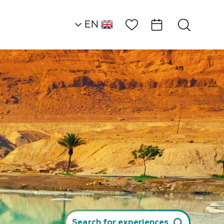
Wish List
EN
AR
RU
HE
Heart of the Dead S
Land
Attractions and
Workshops
Efrat Goren –…
Search for experiences