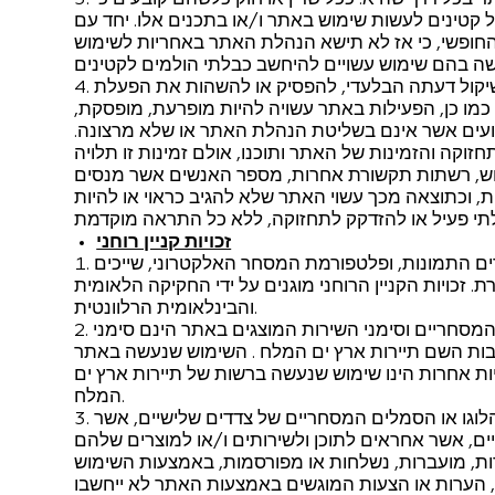
ל קטינים לעשות שימוש באתר ו/או בתכנים אלו. יחד עם
 החופשי, כי אז לא תישא הנהלת האתר באחריות לשימוש
שיקול דעתה הבלעדי, להפסיק או להשהות את הפעלת
. כמו כן, הפעילות באתר עשויה להיות מופרעת, מופסקת,
ירועים אשר אינם בשליטת הנהלת האתר או שלא מרצונה.
ה והזמינות של האתר ותוכנו, אולם זמינות זו תלויה
וש, רשתות תקשורת אחרות, מספר האנשים אשר מנסים
 וכתוצאה מכך עשוי האתר שלא להגיב כראוי או להיות
זכויות קניין רוחני
מרים התמונות, ופלטפורמת המסחר האלקטרוני, שייכים
 זכויות הקניין הרוחני מוגנים על ידי החקיקה הלאומית
והבינלאומית הרלוונטית.
מסחריים וסימני השירות המוצגים באתר הינם סימני
בות השם תיירות ארץ ים המלח . השימוש שנעשה באתר
יות אחרות הינו שימוש שנעשה ברשות של תיירות ארץ ים
המלח.
הלוגו או הסמלים המסחריים של צדדים שלישיים, אשר
יים, אשר אחראים לתוכן ולשירותים ו/או למוצרים שלהם
ות, מועברות, נשלחות או מפורסמות, באמצעות השימוש
ם, הערות או הצעות המוגשים באמצעות האתר לא ייחשבו