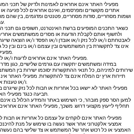
מפעילי האתר אינם אחראים לאמינות ולדיוק של תכני המ
אתרים מקושרים ומפרסמים, ואינם אחראים לכל פגיעה או הפרה
ושמות מסחריים, סודות מסחריים, פטנטים ומדגמים, בין שהם מוגנ
עם שימוש כלשהו באתר ובשירותים המוצאים והנכללים בו.
כשאר התכנים המופיעים ברשת האינטרנט, חשופים גם תכני ה
ולחשוף אותם לקבלת הודעות או מסרים ממשתמשים אחרים א
לאבטחתם ו/או לכל נזק ו/או אובדן ו/או הפסד ו/או הוצאה שיי
אינו צד לתקשורת בין המשתמשים ובין עצמם ו/או בינם ובין כל
מפעילי האתר, ומי מטעמם מכל אחריות בקשר עם תקשורת זו.
מפעילי האתר אינם אחראים לדעות ו/או לתכנים ו/או למסרים של המשתמשים המועלים לאתר.
במידה ומשתמשים יתקשרו עם גורמים שלישיים, כגון מדריכי
שירותים למיניהם, כל תנאי ההתקשרות יסוכמו ישירות בין המשתמש
תיירות ארץ ים המלח אינם צד להתקשרות. מפעילי האתר אינם
ו/או טענות אחרות שתהיינה למשתמשים בקשר עם התקשרויות אלה.
מפעילי האתר לא יישאו בכל אחריות או חבות לכל נזק שייגרם 
תביעה כנגד מפעילי האתר ו/או מי מטעמם או במקומם הקשורה לאובדן נתונים.
למען הסר ספק מובהר, כי השימוש באתר והמידע הכלול בו אינם בג
תחליף לייעוץ מקצועי דרוש. משכך, מפעילי האתר אינם אחראים
מפעילי האתר אינם לוקחים על עצמם כל אחריות או חבות לכ
אמצעי אלקטרוני אחר אשר נעשה בו שימוש על מנת להיכנס ל
האמצעי או כל רכוש אחר של המשתמש או צד שלישי בהם נעשה ש