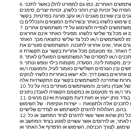
שתמשים האחרים, כמו גם למפורט להלן באשר לתכני
 של זכויות קניין רוחני כלשהן, זכויות יוצרים, סימנים
ים ובין שאינם מוגנים ו/או עקב פגיעה בפרטיות, בקשר
משתמשים לצפייה ולשימוש על ידי משתמשים אחרים
ו מכל צד שלישי כלשהו. מפעילי האתר אינם אחראים
גרמו למשתמשים ו/או לכל צד שלישי כתוצאה מכך. האתר
 גורם אחר, ואינו אחראי לתוכנה. המשתמשים פוטרים את
ם, מקומות לינה, הסעדה, מקומות בילוי ונופש ונותני
ים ובין הגורמים השלישיים כאמור לעיל, והמועצה ו/או
 אחראים בשום דרך, ולא יישאו באחריות כלשהי לנזקים
בשל אובדן נתונים, והמשתמשים מוותרים בזה על כל
דר מתן ייעוץ או חוות דעת מקצועית ואינם מהווים
 לתכנים אלה ולתוצאות – ישירות ועקיפות- של השימוש
בהם, העלולות להיגרם למשתמש או לצדדים שלישיים.
ל נזק שהוא אשר עשוי להיגרם לציוד המחשב או כל
אתר, או לוירוסים אשר עשויים לפגוע בציוד המחשב או
ימוש, לצורך הכניסה, השימוש או הדפדוף אל האתר או