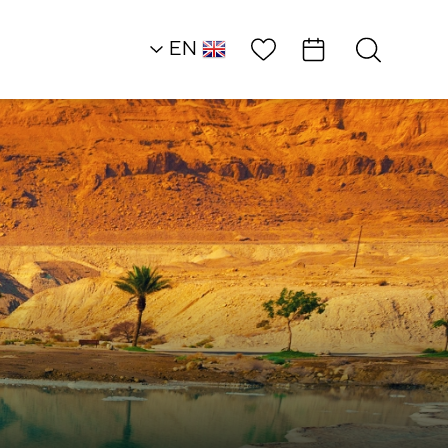
Wish List
EN
AR
RU
HE
Southern Dead Sea
Rural Accommodat
In the Shadow…