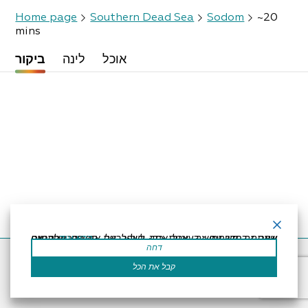
Home page
Southern Dead Sea
Sodom
~20
mins
אוכל
לינה
ביקור
קרא עוד
אתר זה משתמש בעוגיות כדי לשפר את החוויה שלך.נניח שאתה בסדר עם זה, אבל אתה יכול לבטל את הסכמתך אם תרצה.
דחה
Accessibility Statement
Regulation
Powered by
קבל את הכל
All Rights Reserved by Dead Sea Land