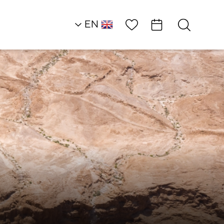
Wish List
EN
AR
RU
HE
Desert Heights
Attractions and
Workshops
Chidance Qigong -