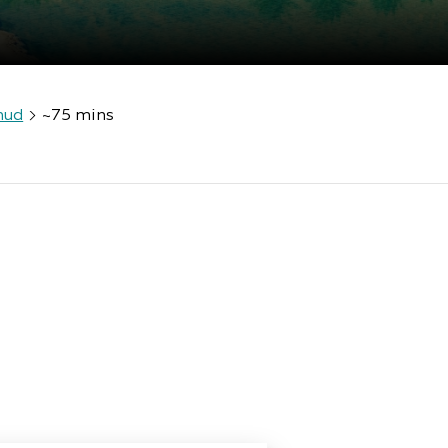
hud
~75 mins