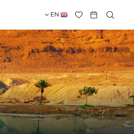
Wish List
EN
AR
RU
HE
Restaurants
The Lowest Bar…