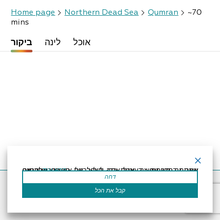
Home page
Northern Dead Sea
Qumran
~70
mins
אוכל
לינה
ביקור
קרא עוד
אתר זה משתמש בעוגיות כדי לשפר את החוויה שלך.נניח שאתה בסדר עם זה, אבל אתה יכול לבטל את הסכמתך אם תרצה.
דחה
Accessibility Statement
Regulation
Powered by
קבל את הכל
All Rights Reserved by Dead Sea Land