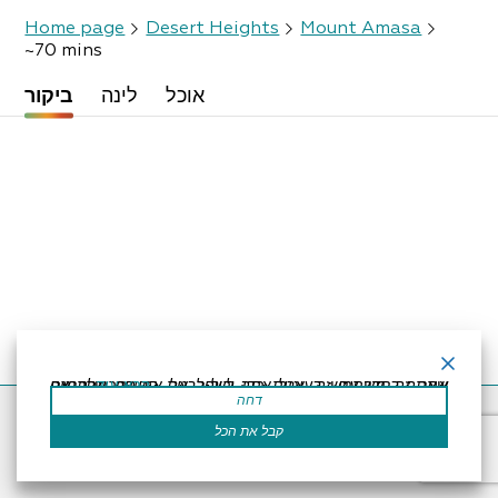
Home page
Desert Heights
Mount Amasa
~70 mins
אוכל
לינה
ביקור
קרא עוד
אתר זה משתמש בעוגיות כדי לשפר את החוויה שלך.נניח שאתה בסדר עם זה, אבל אתה יכול לבטל את הסכמתך אם תרצה.
דחה
Accessibility Statement
Regulation
Powered by
קבל את הכל
All Rights Reserved by Dead Sea Land