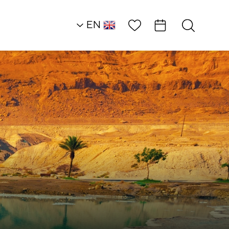
Wish List
EN
RU
HE
Southern Dead Sea
Historical
Ambassadors
Ein Bokek