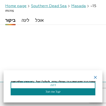
Home page
Southern Dead Sea
Masada
~15
mins
אוכל
לינה
ביקור
קרא עוד
אתר זה משתמש בעוגיות כדי לשפר את החוויה שלך.נניח שאתה בסדר עם זה, אבל אתה יכול לבטל את הסכמתך אם תרצה.
דחה
Accessibility Statement
Regulation
Powered by
קבל את הכל
All Rights Reserved by Dead Sea Land