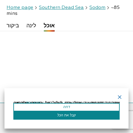
Home page
Southern Dead Sea
Sodom
~85
mins
אוכל
לינה
ביקור
קרא עוד
אתר זה משתמש בעוגיות כדי לשפר את החוויה שלך.נניח שאתה בסדר עם זה, אבל אתה יכול לבטל את הסכמתך אם תרצה.
דחה
Accessibility Statement
Regulation
Powered by
קבל את הכל
All Rights Reserved by Dead Sea Land