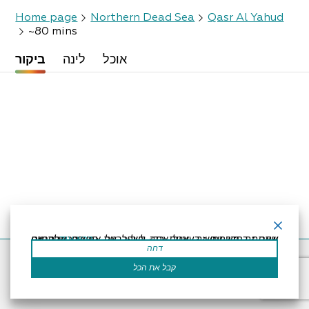
Home page
Northern Dead Sea
Qasr Al Yahud
~80 mins
אוכל
לינה
ביקור
קרא עוד
אתר זה משתמש בעוגיות כדי לשפר את החוויה שלך.נניח שאתה בסדר עם זה, אבל אתה יכול לבטל את הסכמתך אם תרצה.
דחה
Accessibility Statement
Regulation
Powered by
קבל את הכל
All Rights Reserved by Dead Sea Land