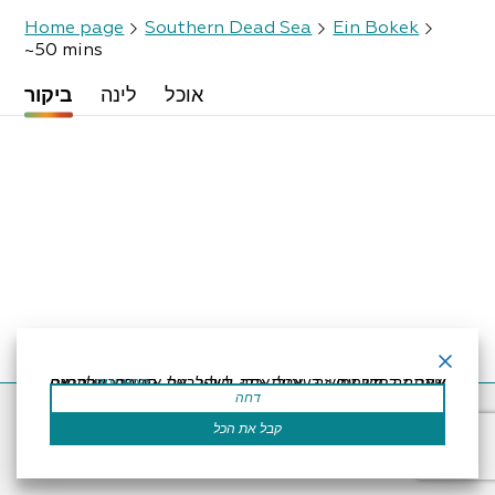
Home page
Southern Dead Sea
Ein Bokek
~50 mins
אוכל
לינה
ביקור
קרא עוד
אתר זה משתמש בעוגיות כדי לשפר את החוויה שלך.נניח שאתה בסדר עם זה, אבל אתה יכול לבטל את הסכמתך אם תרצה.
דחה
Accessibility Statement
Regulation
Powered by
קבל את הכל
All Rights Reserved by Dead Sea Land