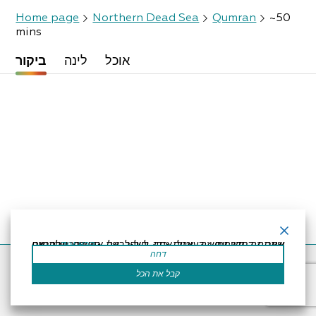
Home page
Northern Dead Sea
Qumran
~50
mins
אוכל
לינה
ביקור
קרא עוד
אתר זה משתמש בעוגיות כדי לשפר את החוויה שלך.נניח שאתה בסדר עם זה, אבל אתה יכול לבטל את הסכמתך אם תרצה.
דחה
Accessibility Statement
Regulation
Powered by
קבל את הכל
All Rights Reserved by Dead Sea Land