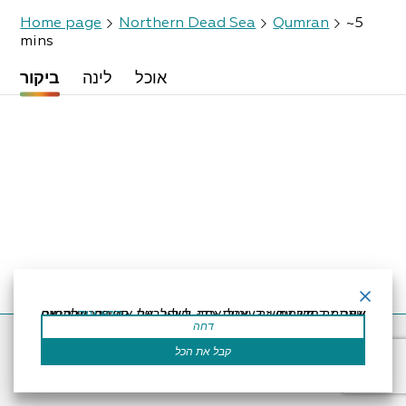
Home page
Northern Dead Sea
Qumran
~5
mins
אוכל
לינה
ביקור
קרא עוד
אתר זה משתמש בעוגיות כדי לשפר את החוויה שלך.נניח שאתה בסדר עם זה, אבל אתה יכול לבטל את הסכמתך אם תרצה.
דחה
Accessibility Statement
Regulation
Powered by
קבל את הכל
All Rights Reserved by Dead Sea Land