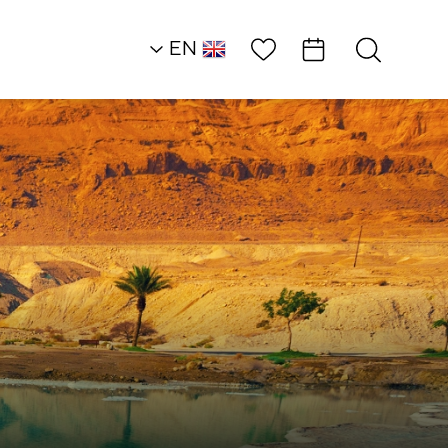
Wish List
EN
AR
RU
HE
Southern Dead Sea
Local Ambassador
Fantasy Island