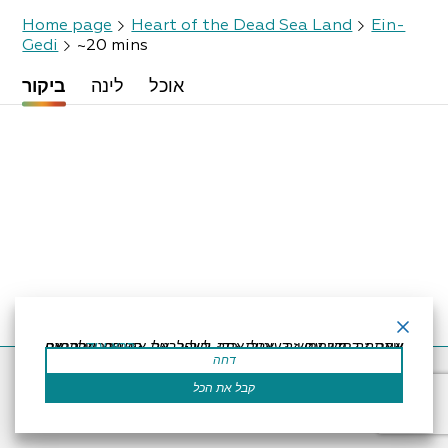
Home page
Heart of the Dead Sea Land
Ein-
Gedi
~20 mins
אוכל
לינה
ביקור
קרא עוד
אתר זה משתמש בעוגיות כדי לשפר את החוויה שלך.נניח שאתה בסדר עם זה, אבל אתה יכול לבטל את הסכמתך אם תרצה.
דחה
Accessibility Statement
Regulation
Powered by
קבל את הכל
All Rights Reserved by Dead Sea Land