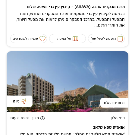
מרכז מבקרים אהבה (AHAVA) - קיבוץ עין גדי ומצפה שלום
בכניסה לקיבוץ עין גדי ממוקמים מרכז המבקרים החדש, חנות
המפעל והמפעל. במרכז המבקרים ניתן לראות את מפעל היצור,
את חומרי הגלם...
הוספה לטיול שלי
על המפה
שמירה למועדפים
ניווט
דרום ים המלח
בתי מלון
משך
: 08:00
שעות
אואזיס ספא קלאב
'אואזיס ספא קלאב ים המלח', מרשת מלונות פרימה, הוא מלון