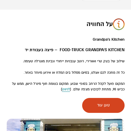
על החוויה
Grandpa's Kitchen
FOOD-TRUCK GRANDPA'S KITCHEN – פיצה בעבודת יד
שילוב של בצק טרי ואוורירי, רוטב עגבניות ייחודי וגבינת מוצרלה טעימה.
כל זה מחכה לכם אצלנו, בסיום מסלול בים המלח או אירוע מיוחד באזור.
המקום פועל לקהל הרחב בסופי שבוע. ממקום בצומת חוף מינרל הישן, ממש על
כביש 90, מתחת לקיבוץ מצפה שלם. (
לניווט
)
אתם מתכננים אירוע באזור ים המלח ומחפשים פתרון להסעדה?
טען עוד
Grandpa's Kitchen יידעו לתת לכם מענה לארוחת פיצות מיוחדת בכל מקום בו
מתקיים האירוע, בין אם זה בחאן, חניון או בטבע (בתיאום מראש).
לשאלות ופרטים נוספים צרו קשר.