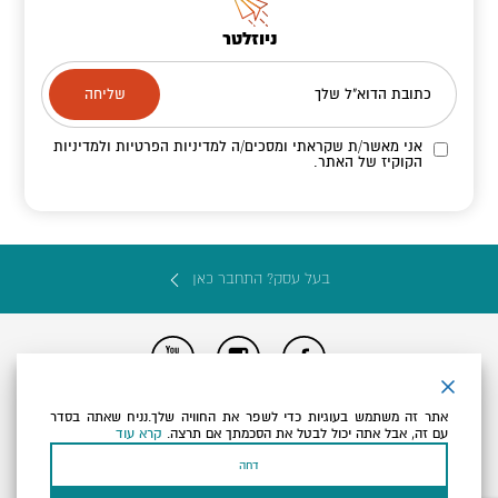
ניוזלטר
כתובת הדוא"ל שלך
אני מאשר/ת שקראתי ומסכים/ה
למדיניות הפרטיות ולמדיניות
הקוקיז
של האתר.
בעל עסק? התחבר כאן
הצהרת נגישות
תקנון, תנאי שימוש ומדיניות פרטיות
הגדרות פרטיות
אתר זה משתמש בעוגיות כדי לשפר את החוויה שלך.נניח שאתה בסדר
Powered by
עם זה, אבל אתה יכול לבטל את הסכמתך אם תרצה.
קרא עוד
כל הזכויות שמורות לארץ ים המלח ©
דחה