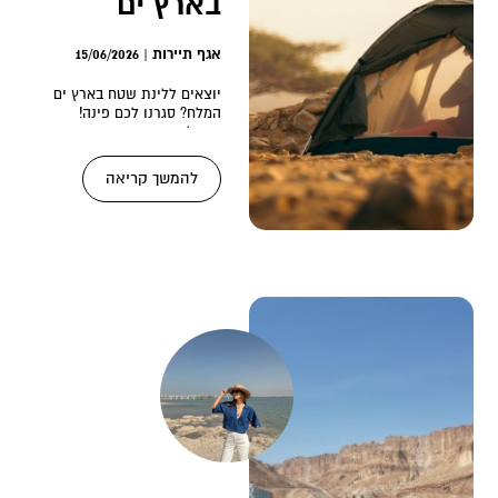
בארץ ים
המלח
אגף תיירות | 15/06/2026
יוצאים ללינת שטח בארץ ים
המלח? סגרנו לכם פינה!
רגע לפני שמעמיסים את
הרכב, כדאי לדעת
להמשך קריאה