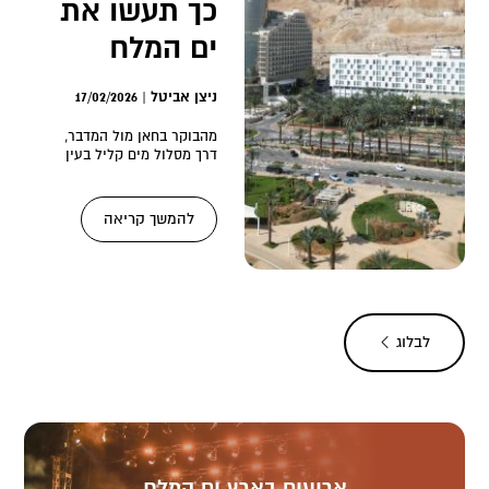
כך תעשו את
ים המלח
אחרת:
ניצן אביטל | 17/02/2026
מסלול רגוע
מהבוקר בחאן מול המדבר,
עם ערך מוסף
דרך מסלול מים קליל בעין
בוקק, שופינג קטן וארוחת
צהריים בעין
להמשך קריאה
צילום
:
קרדיט: ניצן אביטל
לבלוג
ארועים בארץ ים המלח