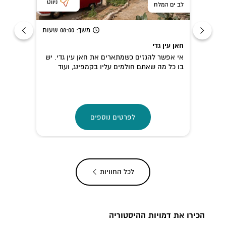
ניווט
ניווט
לב ים המלח
ני
משך
: 08:00 שעות
מסעדת 
חאן עין גדי
 בשני
אי אפשר להגזים כשמתארים את חאן עין גדי. יש
+
אגאדיר
בו כל מה שאתם חולמים עליו בקמפינג, ועוד
את דלת
דברים שאפילו לא...
בחוף עין
לפרטים נוספים
לכל החוויות
הכירו את דמויות ההיסטוריה