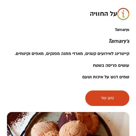
על החוויה
Tamarys
Tamary's
קייטרינג לאירועים קטנים, מארזי מתנה מפנקים, מאפים וקינוחים.
עושים פריסה בשטח
שמים דגש על איכות וטעם
ממוקמת בהר עמשא
טען עוד
להזמנות ופרטים נוספים: תמר- 054-661-1079.