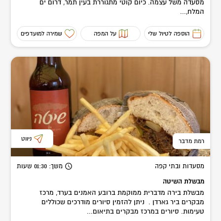
מסעדה משל עצמה. כיום קוטי מתגוררת בעין תמר, דרום ים
המלח,...
הוספה לטיול שלי
על המפה
שמירה למועדפים
ניווט
רמת מדבר
מסעדות ובתי קפה
משך
: 01:30
שעות
מבשלת השיטה
מבשלת בירה מדברית ממוקמת ברובע האמנים בערד, מרכז
מבקרים ביר גארדן . ניתן להזמין סיורים מודרכים שכוללים
טעימות. סיורים במרכז מבקרים בתיאום...