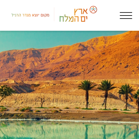
מקום יוצא מגדר הרגיל
לב י
חאנ
חאן