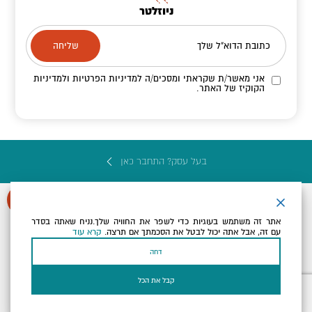
ניוזלטר
כתובת הדוא"ל שלך
אני מאשר/ת שקראתי ומסכים/ה
למדיניות הפרטיות ולמדיניות
הקוקיז
של האתר.
בעל עסק? התחבר כאן
אתר זה משתמש בעוגיות כדי לשפר את החוויה שלך.נניח שאתה בסדר
עם זה, אבל אתה יכול לבטל את הסכמתך אם תרצה.
קרא עוד
הצהרת נגישות
תקנון, תנאי שימוש ומדיניות פרטיות
הגדרות פרטיות
דחה
Powered by
כל הזכויות שמורות לארץ ים המלח ©
קבל את הכל