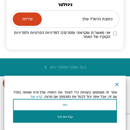
ניוזלטר
כתובת הדוא"ל שלך
אני מאשר/ת שקראתי ומסכים/ה
למדיניות הפרטיות ולמדיניות
הקוקיז
של האתר.
בעל עסק? התחבר כאן
אתר זה משתמש בעוגיות כדי לשפר את החוויה שלך.נניח שאתה בסדר
עם זה, אבל אתה יכול לבטל את הסכמתך אם תרצה.
קרא עוד
הצהרת נגישות
תקנון, תנאי שימוש ומדיניות פרטיות
הגדרות פרטיות
דחה
Powered by
כל הזכויות שמורות לארץ ים המלח ©
קבל את הכל