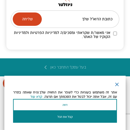
ניוזלטר
כתובת הדוא"ל שלך
אני מאשר/ת שקראתי ומסכים/ה
למדיניות הפרטיות ולמדיניות
הקוקיז
של האתר.
בעל עסק? התחבר כאן
אתר זה משתמש בעוגיות כדי לשפר את החוויה שלך.נניח שאתה בסדר
עם זה, אבל אתה יכול לבטל את הסכמתך אם תרצה.
קרא עוד
הצהרת נגישות
תקנון, תנאי שימוש ומדיניות פרטיות
הגדרות פרטיות
דחה
Powered by
כל הזכויות שמורות לארץ ים המלח ©
קבל את הכל