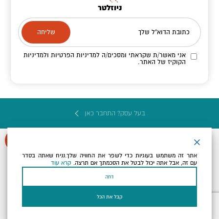
ניוזלטר
כתובת הדוא"ל שלך
אני מאשר/ת שקראתי ומסכים/ה
למדיניות הפרטיות ולמדיניות
הקוקיז
של האתר.
בעל עסק? התחבר כאן
אתר זה משתמש בעוגיות כדי לשפר את החוויה שלך.נניח שאתה בסדר
עם זה, אבל אתה יכול לבטל את הסכמתך אם תרצה.
קרא עוד
הצהרת נגישות
תקנון, תנאי שימוש ומדיניות פרטיות
הגדרות פרטיות
דחה
Powered by
כל הזכויות שמורות לארץ ים המלח ©
קבל את הכל