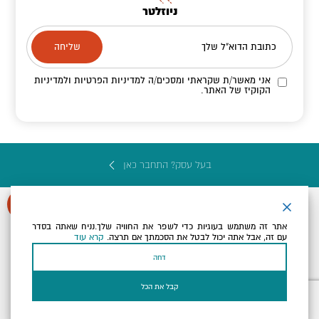
ניוזלטר
כתובת הדוא"ל שלך
אני מאשר/ת שקראתי ומסכים/ה
למדיניות הפרטיות ולמדיניות
הקוקיז
של האתר.
בעל עסק? התחבר כאן
אתר זה משתמש בעוגיות כדי לשפר את החוויה שלך.נניח שאתה בסדר
עם זה, אבל אתה יכול לבטל את הסכמתך אם תרצה.
קרא עוד
הצהרת נגישות
תקנון, תנאי שימוש ומדיניות פרטיות
הגדרות פרטיות
דחה
Powered by
כל הזכויות שמורות לארץ ים המלח ©
קבל את הכל