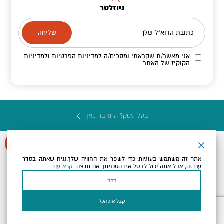
ניוזלטר
כתובת הדוא"ל שלך
אני מאשר/ת שקראתי ומסכים/ה
למדיניות הפרטיות ולמדיניות
הקוקיז
של האתר.
בעל עסק? התחבר כאן
אתר זה משתמש בעוגיות כדי לשפר את החוויה שלך.נניח שאתה בסדר
עם זה, אבל אתה יכול לבטל את הסכמתך אם תרצה.
קרא עוד
הצהרת נגישות
תקנון, תנאי שימוש ומדיניות פרטיות
הגדרות פרטיות
דחה
Powered by
כל הזכויות שמורות לארץ ים המלח ©
קבל את הכל