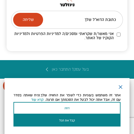
ניוזלטר
כתובת הדוא"ל שלך
אני מאשר/ת שקראתי ומסכים/ה
למדיניות הפרטיות ולמדיניות
הקוקיז
של האתר.
בעל עסק? התחבר כאן
אתר זה משתמש בעוגיות כדי לשפר את החוויה שלך.נניח שאתה בסדר
עם זה, אבל אתה יכול לבטל את הסכמתך אם תרצה.
קרא עוד
הצהרת נגישות
תקנון, תנאי שימוש ומדיניות פרטיות
הגדרות פרטיות
דחה
Powered by
כל הזכויות שמורות לארץ ים המלח ©
קבל את הכל