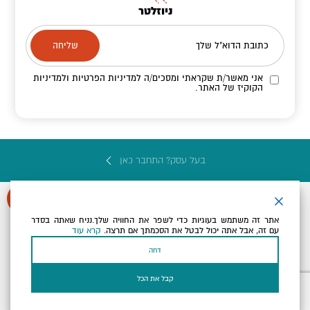
ניוזלטר
כתובת הדוא"ל שלך
אני מאשר/ת שקראתי ומסכים/ה
למדיניות הפרטיות ולמדיניות
הקוקיז
של האתר.
בעל עסק? התחבר כאן
אתר זה משתמש בעוגיות כדי לשפר את החוויה שלך.נניח שאתה בסדר
עם זה, אבל אתה יכול לבטל את הסכמתך אם תרצה.
קרא עוד
הצהרת נגישות
תקנון, תנאי שימוש ומדיניות פרטיות
הגדרות פרטיות
דחה
Powered by
כל הזכויות שמורות לארץ ים המלח ©
קבל את הכל