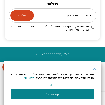
ניוזלטר
כתובת הדוא"ל שלך
אני מאשר/ת שקראתי ומסכים/ה
למדיניות הפרטיות ולמדיניות
הקוקיז
של האתר.
בעל עסק? התחבר כאן
אתר זה משתמש בעוגיות כדי לשפר את החוויה שלך.נניח שאתה בסדר
עם זה, אבל אתה יכול לבטל את הסכמתך אם תרצה.
קרא עוד
הצהרת נגישות
תקנון, תנאי שימוש ומדיניות פרטיות
הגדרות פרטיות
דחה
Powered by
כל הזכויות שמורות לארץ ים המלח ©
קבל את הכל