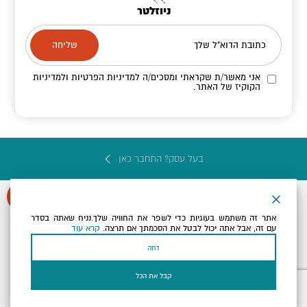
ניוזלטר
כתובת הדוא"ל שלך
אני מאשר/ת שקראתי ומסכים/ה
למדיניות הפרטיות ולמדיניות
הקוקיז
של האתר.
בעל עסק? התחבר כאן
אתר זה משתמש בעוגיות כדי לשפר את החוויה שלך.נניח שאתה בסדר
עם זה, אבל אתה יכול לבטל את הסכמתך אם תרצה.
קרא עוד
הצהרת נגישות
תקנון, תנאי שימוש ומדיניות פרטיות
הגדרות פרטיות
דחה
Powered by
כל הזכויות שמורות לארץ ים המלח ©
קבל את הכל