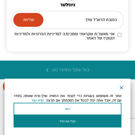
ניוזלטר
כתובת הדוא"ל שלך
אני מאשר/ת שקראתי ומסכים/ה
למדיניות הפרטיות ולמדיניות
הקוקיז
של האתר.
בעל עסק? התחבר כאן
אתר זה משתמש בעוגיות כדי לשפר את החוויה שלך.נניח שאתה בסדר
עם זה, אבל אתה יכול לבטל את הסכמתך אם תרצה.
קרא עוד
הצהרת נגישות
תקנון, תנאי שימוש ומדיניות פרטיות
הגדרות פרטיות
דחה
Powered by
כל הזכויות שמורות לארץ ים המלח ©
קבל את הכל