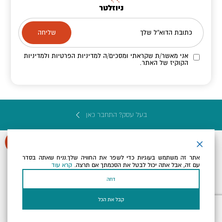
ניוזלטר
כתובת הדוא"ל שלך
אני מאשר/ת שקראתי ומסכים/ה
למדיניות הפרטיות ולמדיניות
הקוקיז
של האתר.
בעל עסק? התחבר כאן
אתר זה משתמש בעוגיות כדי לשפר את החוויה שלך.נניח שאתה בסדר
עם זה, אבל אתה יכול לבטל את הסכמתך אם תרצה.
קרא עוד
הצהרת נגישות
תקנון, תנאי שימוש ומדיניות פרטיות
הגדרות פרטיות
דחה
Powered by
כל הזכויות שמורות לארץ ים המלח ©
קבל את הכל