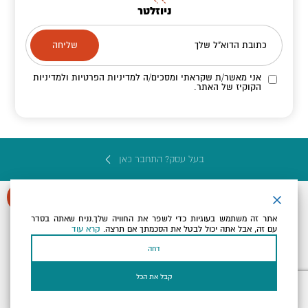
ניוזלטר
כתובת הדוא"ל שלך
אני מאשר/ת שקראתי ומסכים/ה
למדיניות הפרטיות ולמדיניות
הקוקיז
של האתר.
בעל עסק? התחבר כאן
אתר זה משתמש בעוגיות כדי לשפר את החוויה שלך.נניח שאתה בסדר
עם זה, אבל אתה יכול לבטל את הסכמתך אם תרצה.
קרא עוד
הצהרת נגישות
תקנון, תנאי שימוש ומדיניות פרטיות
הגדרות פרטיות
דחה
Powered by
כל הזכויות שמורות לארץ ים המלח ©
קבל את הכל