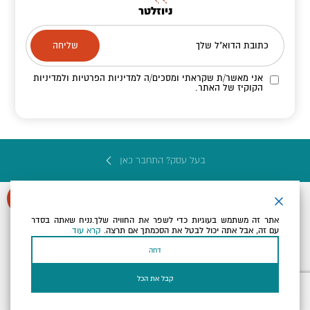
ניוזלטר
כתובת הדוא"ל שלך
אני מאשר/ת שקראתי ומסכים/ה
למדיניות הפרטיות ולמדיניות
הקוקיז
של האתר.
בעל עסק? התחבר כאן
אתר זה משתמש בעוגיות כדי לשפר את החוויה שלך.נניח שאתה בסדר
עם זה, אבל אתה יכול לבטל את הסכמתך אם תרצה.
קרא עוד
הצהרת נגישות
תקנון, תנאי שימוש ומדיניות פרטיות
הגדרות פרטיות
דחה
Powered by
כל הזכויות שמורות לארץ ים המלח ©
קבל את הכל