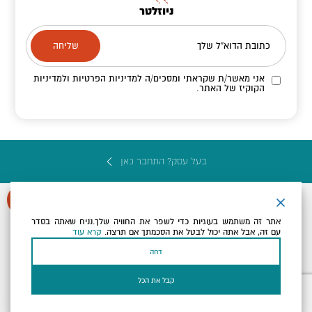
ניוזלטר
כתובת הדוא"ל שלך
אני מאשר/ת שקראתי ומסכים/ה
למדיניות הפרטיות ולמדיניות
הקוקיז
של האתר.
בעל עסק? התחבר כאן
אתר זה משתמש בעוגיות כדי לשפר את החוויה שלך.נניח שאתה בסדר
עם זה, אבל אתה יכול לבטל את הסכמתך אם תרצה.
קרא עוד
הצהרת נגישות
תקנון, תנאי שימוש ומדיניות פרטיות
הגדרות פרטיות
דחה
Powered by
כל הזכויות שמורות לארץ ים המלח ©
קבל את הכל