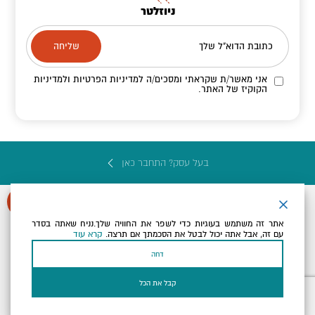
ניוזלטר
כתובת הדוא"ל שלך
אני מאשר/ת שקראתי ומסכים/ה
למדיניות הפרטיות ולמדיניות
הקוקיז
של האתר.
בעל עסק? התחבר כאן
אתר זה משתמש בעוגיות כדי לשפר את החוויה שלך.נניח שאתה בסדר
עם זה, אבל אתה יכול לבטל את הסכמתך אם תרצה.
קרא עוד
הצהרת נגישות
תקנון, תנאי שימוש ומדיניות פרטיות
הגדרות פרטיות
דחה
Powered by
כל הזכויות שמורות לארץ ים המלח ©
קבל את הכל