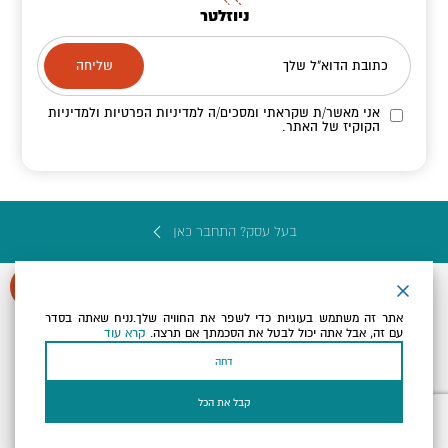
ניוזלטר
כתובת הדוא"ל שלך
אני מאשר/ת שקראתי ומסכים/ה
למדיניות הפרטיות ולמדיניות
הקוקיז
של האתר.
בעל עסק? התחבר כאן
אתר זה משתמש בעוגיות כדי לשפר את החוויה שלך.נניח שאתה בסדר
עם זה, אבל אתה יכול לבטל את הסכמתך אם תרצה.
קרא עוד
הצהרת נגישות
תקנון, תנאי שימוש ומדיניות פרטיות
הגדרות פרטיות
דחה
Powered by
כל הזכויות שמורות לארץ ים המלח ©
קבל את הכל