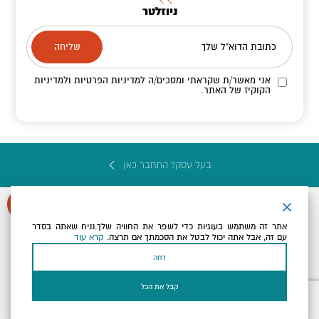
ניוזלטר
כתובת הדוא"ל שלך
אני מאשר/ת שקראתי ומסכים/ה
למדיניות הפרטיות ולמדיניות
הקוקיז
של האתר.
בעל עסק? התחבר כאן
אתר זה משתמש בעוגיות כדי לשפר את החוויה שלך.נניח שאתה בסדר
עם זה, אבל אתה יכול לבטל את הסכמתך אם תרצה.
קרא עוד
הצהרת נגישות
תקנון, תנאי שימוש ומדיניות פרטיות
הגדרות פרטיות
דחה
Powered by
כל הזכויות שמורות לארץ ים המלח ©
קבל את הכל