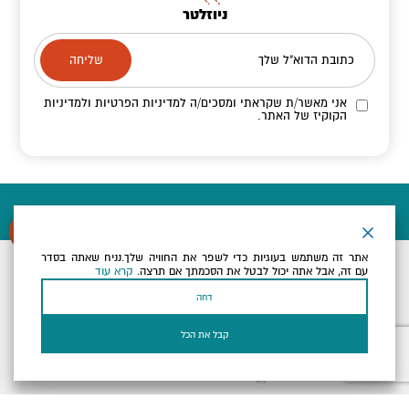
ניוזלטר
כתובת הדוא"ל שלך
אני מאשר/ת שקראתי ומסכים/ה
למדיניות הפרטיות ולמדיניות
הקוקיז
של האתר.
בעל עסק? התחבר כאן
אתר זה משתמש בעוגיות כדי לשפר את החוויה שלך.נניח שאתה בסדר
עם זה, אבל אתה יכול לבטל את הסכמתך אם תרצה.
קרא עוד
הצהרת נגישות
תקנון, תנאי שימוש ומדיניות פרטיות
הגדרות פרטיות
דחה
Powered by
כל הזכויות שמורות לארץ ים המלח ©
קבל את הכל