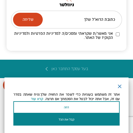
ניוזלטר
כתובת הדוא"ל שלך
אני מאשר/ת שקראתי ומסכים/ה
למדיניות הפרטיות ולמדיניות
הקוקיז
של האתר.
בעל עסק? התחבר כאן
אתר זה משתמש בעוגיות כדי לשפר את החוויה שלך.נניח שאתה בסדר
עם זה, אבל אתה יכול לבטל את הסכמתך אם תרצה.
קרא עוד
הצהרת נגישות
תקנון, תנאי שימוש ומדיניות פרטיות
הגדרות פרטיות
דחה
Powered by
כל הזכויות שמורות לארץ ים המלח ©
קבל את הכל