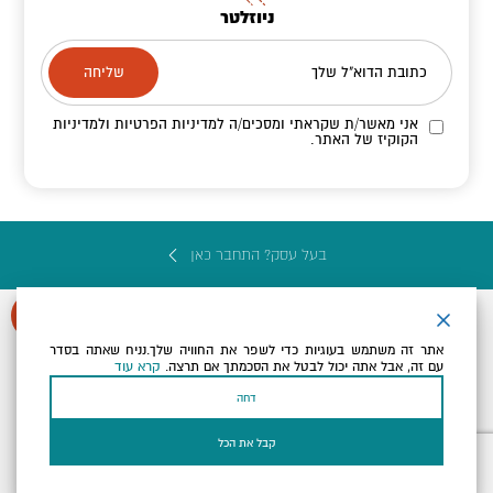
ניוזלטר
כתובת הדוא"ל שלך
אני מאשר/ת שקראתי ומסכים/ה
למדיניות הפרטיות ולמדיניות
הקוקיז
של האתר.
בעל עסק? התחבר כאן
אתר זה משתמש בעוגיות כדי לשפר את החוויה שלך.נניח שאתה בסדר
עם זה, אבל אתה יכול לבטל את הסכמתך אם תרצה.
קרא עוד
הצהרת נגישות
תקנון, תנאי שימוש ומדיניות פרטיות
הגדרות פרטיות
דחה
Powered by
כל הזכויות שמורות לארץ ים המלח ©
קבל את הכל