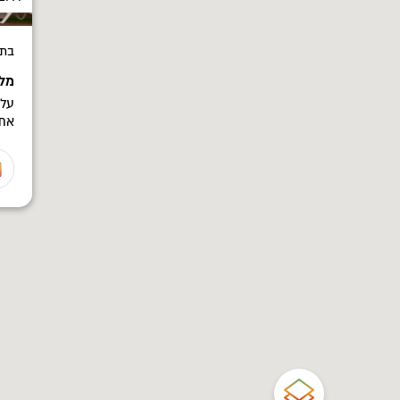
בתי
מלו
על 
את 