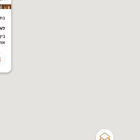
בתי
לאו
בין
אוצ