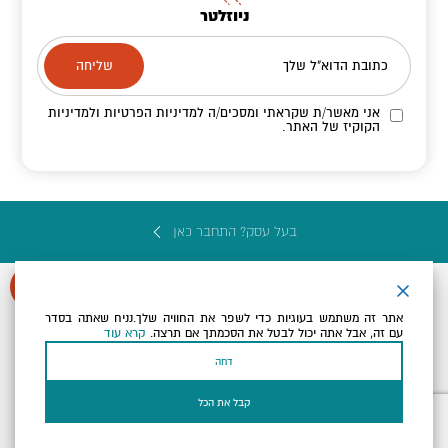
ניוזלטר
כתובת הדוא"ל שלך
אני מאשר/ת שקראתי ומסכים/ה
למדיניות הפרטיות ולמדיניות
הקוקיז
של האתר.
בעל עסק? התחבר כאן
אתר זה משתמש בעוגיות כדי לשפר את החוויה שלך.נניח שאתה בסדר
עם זה, אבל אתה יכול לבטל את הסכמתך אם תרצה.
קרא עוד
הצהרת נגישות
תקנון, תנאי שימוש ומדיניות פרטיות
הגדרות פרטיות
דחה
Powered by
כל הזכויות שמורות לארץ ים המלח ©
קבל את הכל