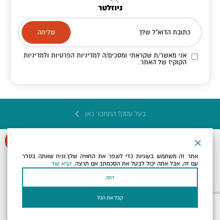
ניוזלטר
כתובת הדוא"ל שלך
אני מאשר/ת שקראתי ומסכים/ה
למדיניות הפרטיות ולמדיניות
הקוקיז
של האתר.
בעל עסק? התחבר כאן
אתר זה משתמש בעוגיות כדי לשפר את החוויה שלך.נניח שאתה בסדר
עם זה, אבל אתה יכול לבטל את הסכמתך אם תרצה.
קרא עוד
הצהרת נגישות
תקנון, תנאי שימוש ומדיניות פרטיות
הגדרות פרטיות
דחה
Powered by
כל הזכויות שמורות לארץ ים המלח ©
קבל את הכל