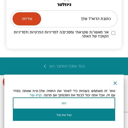
ניוזלטר
כתובת הדוא"ל שלך
אני מאשר/ת שקראתי ומסכים/ה
למדיניות הפרטיות ולמדיניות
הקוקיז
של האתר.
בעל עסק? התחבר כאן
אתר זה משתמש בעוגיות כדי לשפר את החוויה שלך.נניח שאתה בסדר
עם זה, אבל אתה יכול לבטל את הסכמתך אם תרצה.
קרא עוד
הצהרת נגישות
תקנון, תנאי שימוש ומדיניות פרטיות
הגדרות פרטיות
דחה
Powered by
כל הזכויות שמורות לארץ ים המלח ©
קבל את הכל