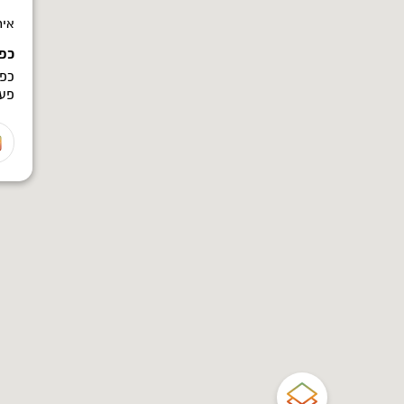
איר
כפר
כפר
פעי