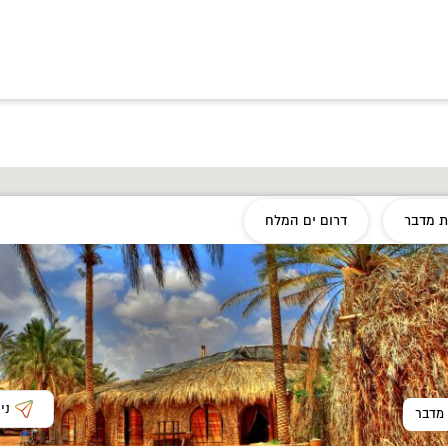
 מדבר
דרום ים המלח
ני
מדבר