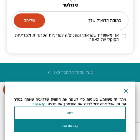
ניוזלטר
כתובת הדוא"ל שלך
אני מאשר/ת שקראתי ומסכים/ה
למדיניות הפרטיות ולמדיניות
הקוקיז
של האתר.
בעל עסק? התחבר כאן
אתר זה משתמש בעוגיות כדי לשפר את החוויה שלך.נניח שאתה בסדר
עם זה, אבל אתה יכול לבטל את הסכמתך אם תרצה.
קרא עוד
הצהרת נגישות
תקנון, תנאי שימוש ומדיניות פרטיות
הגדרות פרטיות
דחה
Powered by
כל הזכויות שמורות לארץ ים המלח ©
קבל את הכל