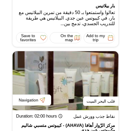
بار بيلاتيس
تعالوا واستمتعوا بـ 50 دقيقة من تمرين البيلاتيس مع
بار، في كيبوتس عين جدي. البيلاتيس هي طريقة
للتدريب الجسدي، تدمج بين...
Save to
On the
Add to my
favorites
map
trip
Navigation
قلب البحر الميت
Duration
: 02:00 hours
نقاط جذب وورش عمل
مركز الزّوار أهافا (AHAVA) - كيبوتس متسبي شاليم
وكيبوتس عين جدي