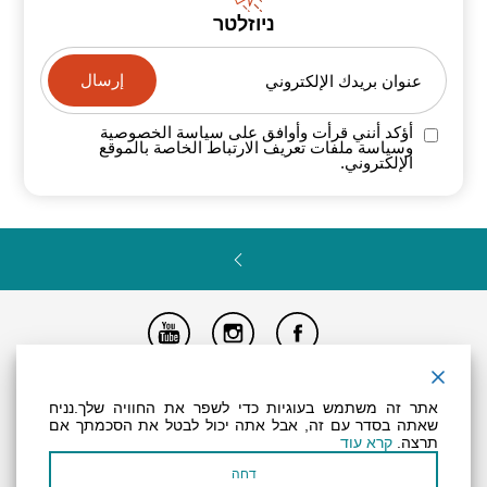
ניוזלטר
عنوان بريدك الإلكتروني
أؤكد أنني قرأت وأوافق على سياسة
الخصوصية
وسياسة ملفات تعريف الارتباط الخاصة
بالموقع
الإلكتروني.
تصريح المتاحية
النظام الداخلي
Powered by
אתר זה משתמש בעוגיות כדי לשפר את החוויה שלך.נניח
جميع الحقوق محفوظة لـ "أرض (منطقة) البحر الميت ©
שאתה בסדר עם זה, אבל אתה יכול לבטל את הסכמתך אם
תרצה.
קרא עוד
דחה