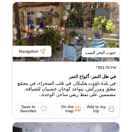
Navigation
جنوب البحر الميت
אירוח כפרי
في ظل التمر- أكواخ التمر
في بلدة ناؤوت هكيكار، في قلب الصحراء، في مجمّع
مغلق ومزركش، يتواجد كوخان خشبيان للضيافة،
مصممين على نمط ريفي ساحر. الوحدة...
Save to
On the
Add to my
favorites
map
trip