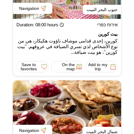
Navigation
جنوب البحر الميت
אירוח כפרי
: 08:00 hours
Duration
بيت كورين
كورين، إحدى قدامى موشاف ناؤوت هكيكار، هي من
نوع الأشخاص لذي تسري الضيافة في عروقهم. "بيت
كورين"، هو بيت ضيافة...
Save to
On the
Add to my
favorites
map
trip
Navigation
شمال البحر الميت