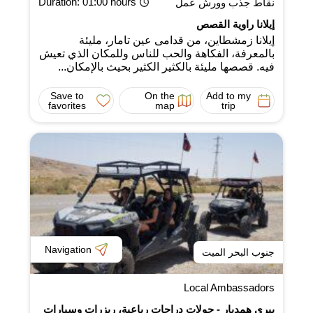
Duration
: 01:00 hours
نقاط جذب وورش عمل
إيلانا راوية القصص
إيلانا زمشطاين، من قدامى عين تامار، مليئة
بالمعرفة، الفكاهة والحب للناس وللمكان الذي تعيش
فيه. قصصها مليئة بالكثير الكثير بحيث بالإمكان...
Save to
On the
Add to my
favorites
map
trip
Navigation
جنوب البحر الميت
Local Ambassadors
بيري همدبار - جولات دراجات رباعية، ريزرات وسيارات