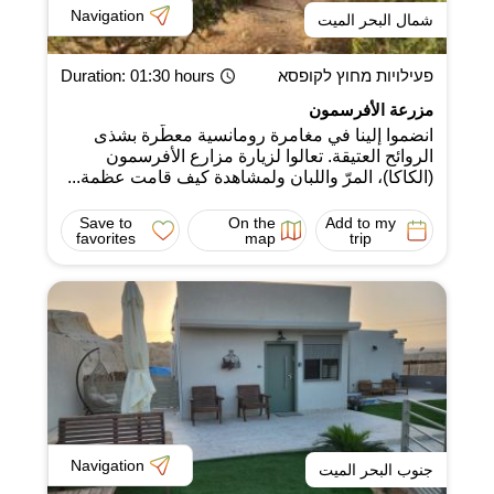
Navigation
شمال البحر الميت
פעילויות מחוץ לקופסא
: 01:30 hours
Duration
مزرعة الأفرسمون
انضموا إلينا في مغامرة رومانسية معطّرة بشذى
الروائح العتيقة. تعالوا لزيارة مزارع الأفرسمون
(الكاكا)، المرّ واللبان ولمشاهدة كيف قامت عظمة...
Save to
On the
Add to my
favorites
map
trip
Navigation
جنوب البحر الميت