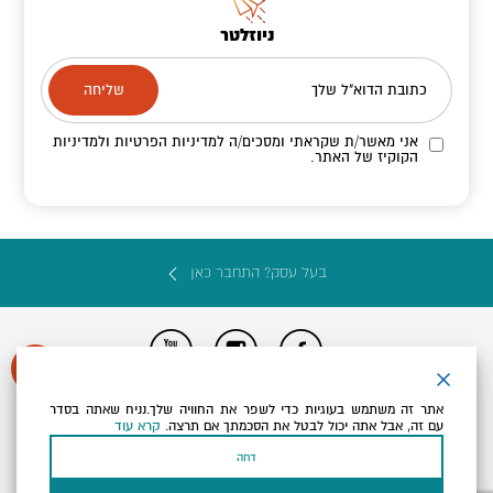
ניוזלטר
כתובת הדוא"ל שלך
אני מאשר/ת שקראתי ומסכים/ה
למדיניות הפרטיות ולמדיניות
הקוקיז
של האתר.
בעל עסק? התחבר כאן
הצהרת נגישות
תקנון, תנאי שימוש ומדיניות פרטיות
הגדרות פרטיות
אתר זה משתמש בעוגיות כדי לשפר את החוויה שלך.נניח שאתה בסדר
Powered by
עם זה, אבל אתה יכול לבטל את הסכמתך אם תרצה.
קרא עוד
כל הזכויות שמורות לארץ ים המלח ©
דחה