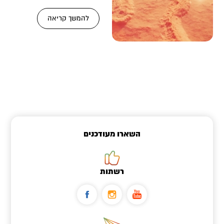
על קיומם סינגל לרוכבי
אופניים (לאו
להמשך קריאה
השארו מעודכנים
רשתות